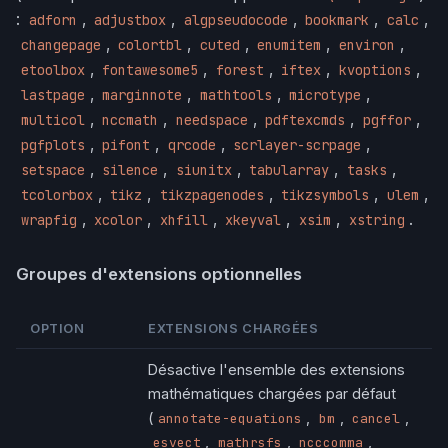
:
,
,
,
,
,
adforn
adjustbox
algpseudocode
bookmark
calc
,
,
,
,
,
changepage
colortbl
cuted
enumitem
environ
,
,
,
,
,
etoolbox
fontawesome5
forest
iftex
kvoptions
,
,
,
,
lastpage
marginnote
mathtools
microtype
,
,
,
,
,
multicol
nccmath
needspace
pdftexcmds
pgffor
,
,
,
,
pgfplots
pifont
qrcode
scrlayer-scrpage
,
,
,
,
,
setspace
silence
siunitx
tabularray
tasks
,
,
,
,
,
tcolorbox
tikz
tikzpagenodes
tikzsymbols
ulem
,
,
,
,
,
.
wrapfig
xcolor
xhfill
xkeyval
xsim
xstring
Groupes d'extensions optionnelles
OPTION
EXTENSIONS CHARGÉES
Désactive l'ensemble des extensions
mathématiques chargées par défaut
(
,
,
,
annotate-equations
bm
cancel
,
,
,
esvect
mathrsfs
ncccomma