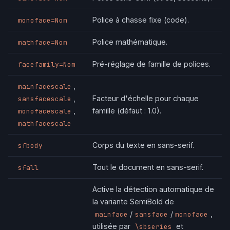
Police à chasse fixe (code).
monoface=Nom
Police mathématique.
mathface=Nom
Pré-réglage de famille de polices.
facefamily=Nom
,
mainfacescale
,
Facteur d'échelle pour chaque
sansfacescale
,
famille (défaut : 1.0).
monofacescale
mathfacescale
Corps du texte en sans-serif.
sfbody
Tout le document en sans-serif.
sfall
Active la détection automatique de
la variante SemiBold de
/
/
,
mainface
sansface
monoface
utilisée par
et
\sbseries