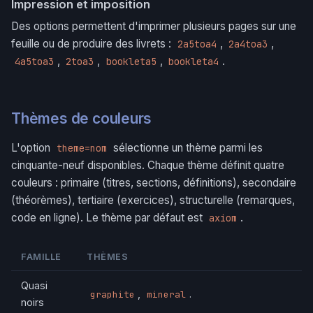
Impression et imposition
Des options permettent d'imprimer plusieurs pages sur une
feuille ou de produire des livrets :
,
,
2a5toa4
2a4toa3
,
,
,
.
4a5toa3
2toa3
bookleta5
bookleta4
Thèmes de couleurs
L'option
sélectionne un thème parmi les
theme=nom
cinquante-neuf disponibles. Chaque thème définit quatre
couleurs : primaire (titres, sections, définitions), secondaire
(théorèmes), tertiaire (exercices), structurelle (remarques,
code en ligne). Le thème par défaut est
.
axiom
FAMILLE
THÈMES
Quasi
,
.
graphite
mineral
noirs