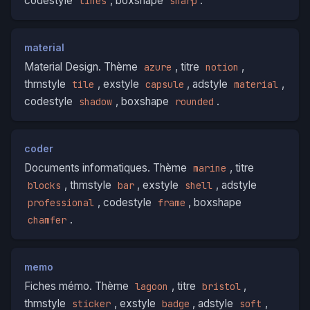
codestyle
, boxshape
.
lines
sharp
material
Material Design. Thème
, titre
,
azure
notion
thmstyle
, exstyle
, adstyle
,
tile
capsule
material
codestyle
, boxshape
.
shadow
rounded
coder
Documents informatiques. Thème
, titre
marine
, thmstyle
, exstyle
, adstyle
blocks
bar
shell
, codestyle
, boxshape
professional
frame
.
chamfer
memo
Fiches mémo. Thème
, titre
,
lagoon
bristol
thmstyle
, exstyle
, adstyle
,
sticker
badge
soft