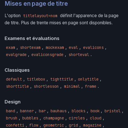
Mises en page de titre
L'option
définit l'apparence de la page
titlelayout=nom
de titre. Plus de trente mises en page sont disponibles.
Examens et évaluations
,
,
,
,
,
exam
shortexam
mockexam
eval
evalicons
,
,
.
evalgrade
evaliconsgrade
shorteval
Classiques
,
,
,
,
default
titlebox
tighttitle
onlytitle
,
,
,
.
shorttitle
shortlesson
minimal
frame
Design
,
,
,
,
,
,
,
band
banner
bar
bauhaus
blocks
book
bristol
,
,
,
,
,
brush
bubbles
champagne
circles
cloud
,
,
,
,
,
confetti
flow
geometric
grid
magazine