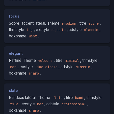
focus
Sobre, accent latéral. Thème
, titre
,
rhodium
spine
thmstyle
, exstyle
, adstyle
,
tag
capsule
classic
boxshape
.
west
elegant
Raffiné. Thème
, titre
, thmstyle
velours
minimal
, exstyle
, adstyle
,
bar
line-circle
classic
boxshape
.
sharp
slate
Bandeau latéral. Thème
, titre
, thmstyle
slate
band
, exstyle
, adstyle
,
tile
bar
professional
boxshape
.
sharp