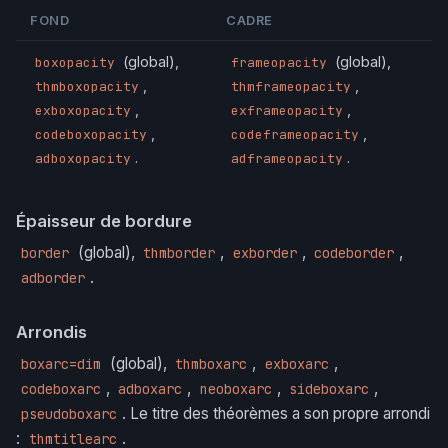
FOND
CADRE
(global),
(global),
boxopacity
frameopacity
,
,
thmboxopacity
thmframeopacity
,
,
exboxopacity
exframeopacity
,
,
codeboxopacity
codeframeopacity
.
.
adboxopacity
adframeopacity
Épaisseur de bordure
(global),
,
,
,
border
thmborder
exborder
codeborder
.
adborder
Arrondis
(global),
,
,
boxarc=dim
thmboxarc
exboxarc
,
,
,
,
codeboxarc
adboxarc
neoboxarc
sideboxarc
. Le titre des théorèmes a son propre arrondi
pseudoboxarc
:
.
thmtitlearc