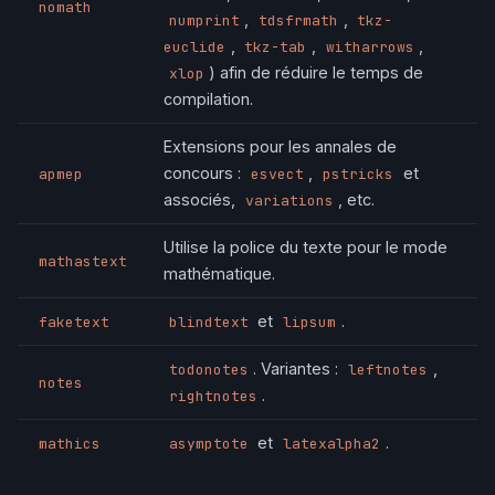
nomath
,
,
numprint
tdsfrmath
tkz-
,
,
,
euclide
tkz-tab
witharrows
) afin de réduire le temps de
xlop
compilation.
Extensions pour les annales de
concours :
,
et
apmep
esvect
pstricks
associés,
, etc.
variations
Utilise la police du texte pour le mode
mathastext
mathématique.
et
.
faketext
blindtext
lipsum
. Variantes :
,
todonotes
leftnotes
notes
.
rightnotes
et
.
mathics
asymptote
latexalpha2