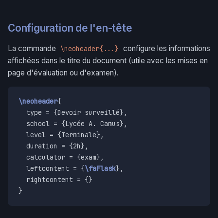
Configuration de l'en-tête
La commande
configure les informations
\neoheader{...}
affichées dans le titre du document (utile avec les mises en
page d'évaluation ou d'examen).
\neoheader
{

  type = {Devoir surveillé},

  school = {Lycée A. Camus},

  level = {Terminale},

  duration = {2h},

  calculator = {exam},

  leftcontent = {
\faFlask
},

  rightcontent = {}

}