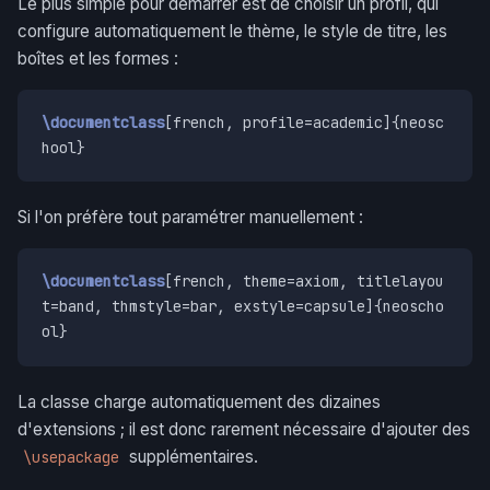
Le plus simple pour démarrer est de choisir un profil, qui
configure automatiquement le thème, le style de titre, les
boîtes et les formes :
\documentclass
[french, profile=academic]{neosc
hool}
Si l'on préfère tout paramétrer manuellement :
\documentclass
[french, theme=axiom, titlelayou
t=band, thmstyle=bar, exstyle=capsule]{neoscho
ol}
La classe charge automatiquement des dizaines
d'extensions ; il est donc rarement nécessaire d'ajouter des
supplémentaires.
\usepackage