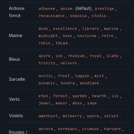
Ardoise
,
(défaut),
,
athenee
axiom
prestige
foncé
,
,
.
renaissance
sequoia
studio
,
,
,
,
dusk
excellence
library
marine
Marine
,
,
,
,
midnight
neon
nocturne
retro
,
.
rubis
taiga
,
,
,
,
,
azure
ink
rhodium
royal
slate
Bleus
,
.
trinity
velours
,
,
,
,
arctic
frost
lagoon
mist
Sarcelle
,
,
.
oceanic
tundra
woodland
,
,
,
,
,
eton
forest
garden
hearth
ivy
Verts
,
,
,
.
jewel
manor
moss
sage
Violets
,
,
,
.
amethyst
mulberry
opera
velvet
,
,
,
,
aurora
bordeaux
crimson
harvard
Rouges /