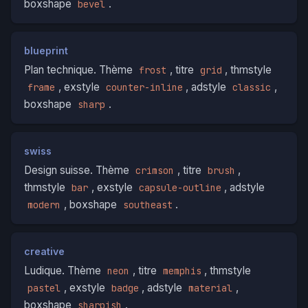
boxshape
.
bevel
blueprint
Plan technique. Thème
, titre
, thmstyle
frost
grid
, exstyle
, adstyle
,
frame
counter-inline
classic
boxshape
.
sharp
swiss
Design suisse. Thème
, titre
,
crimson
brush
thmstyle
, exstyle
, adstyle
bar
capsule-outline
, boxshape
.
modern
southeast
creative
Ludique. Thème
, titre
, thmstyle
neon
memphis
, exstyle
, adstyle
,
pastel
badge
material
boxshape
.
sharpish