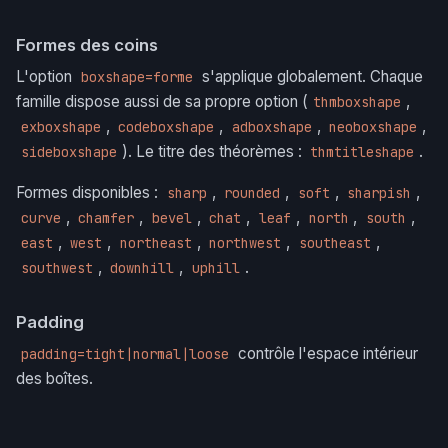
Formes des coins
L'option
s'applique globalement. Chaque
boxshape=forme
famille dispose aussi de sa propre option (
,
thmboxshape
,
,
,
,
exboxshape
codeboxshape
adboxshape
neoboxshape
). Le titre des théorèmes :
.
sideboxshape
thmtitleshape
Formes disponibles :
,
,
,
,
sharp
rounded
soft
sharpish
,
,
,
,
,
,
,
curve
chamfer
bevel
chat
leaf
north
south
,
,
,
,
,
east
west
northeast
northwest
southeast
,
,
.
southwest
downhill
uphill
Padding
contrôle l'espace intérieur
padding=tight|normal|loose
des boîtes.