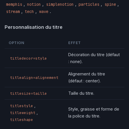
,
,
,
,
,
memphis
notion
simplenotion
particles
spine
,
,
.
stream
tech
wave
Personnalisation du titre
OPTION
EFFET
Décoration du titre (défaut
titledecor=style
: none).
Alignement du titre
titlealign=alignement
(défaut : center).
Taille du titre.
titlesize=taille
,
titlestyle
Style, graisse et forme de
,
titleweight
la police du titre.
titleshape