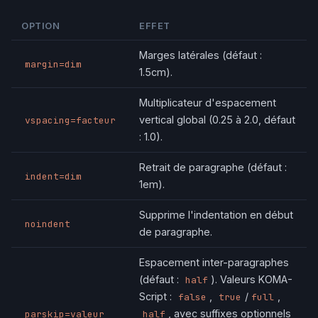
OPTION
EFFET
Marges latérales (défaut :
margin=dim
1.5cm).
Multiplicateur d'espacement
vertical global (0.25 à 2.0, défaut
vspacing=facteur
: 1.0).
Retrait de paragraphe (défaut :
indent=dim
1em).
Supprime l'indentation en début
noindent
de paragraphe.
Espacement inter-paragraphes
(défaut :
). Valeurs KOMA-
half
Script :
,
/
,
false
true
full
, avec suffixes optionnels
parskip=valeur
half