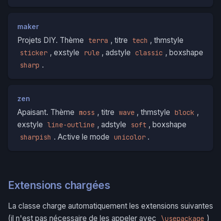
maker
Projets DIY. Thème
, titre
, thmstyle
terra
tech
, exstyle
, adstyle
, boxshape
sticker
rule
classic
.
sharp
zen
Apaisant. Thème
, titre
, thmstyle
,
moss
wave
block
exstyle
, adstyle
, boxshape
line-outline
soft
. Active le mode
.
sharpish
unicolor
Extensions chargées
La classe charge automatiquement les extensions suivantes
(il n'est pas nécessaire de les appeler avec
)
\usepackage