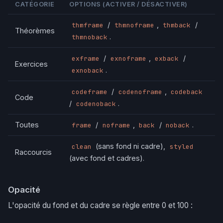
CATÉGORIE
OPTIONS (ACTIVER / DÉSACTIVER)
/
,
/
thmframe
thmnoframe
thmback
Théorèmes
.
thmnoback
/
,
/
exframe
exnoframe
exback
Exercices
.
exnoback
/
,
codeframe
codenoframe
codeback
Code
/
.
codenoback
Toutes
/
,
/
.
frame
noframe
back
noback
(sans fond ni cadre),
clean
styled
Raccourcis
(avec fond et cadres).
Opacité
L'opacité du fond et du cadre se règle entre 0 et 100 :