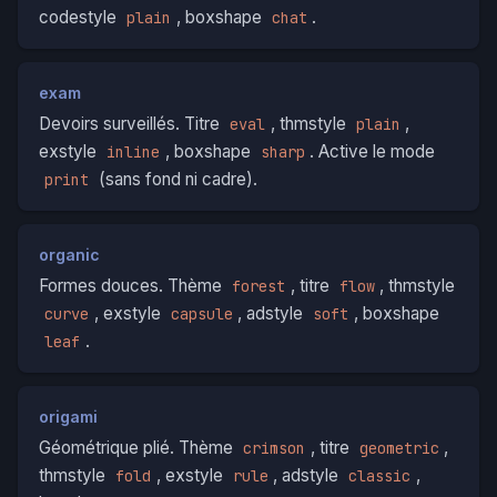
codestyle
, boxshape
.
plain
chat
exam
Devoirs surveillés. Titre
, thmstyle
,
eval
plain
exstyle
, boxshape
. Active le mode
inline
sharp
(sans fond ni cadre).
print
organic
Formes douces. Thème
, titre
, thmstyle
forest
flow
, exstyle
, adstyle
, boxshape
curve
capsule
soft
.
leaf
origami
Géométrique plié. Thème
, titre
,
crimson
geometric
thmstyle
, exstyle
, adstyle
,
fold
rule
classic