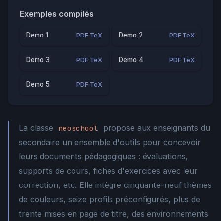
Exemples compilés
Demo 1
Demo 2
PDF
·
TeX
PDF
·
TeX
Demo 3
Demo 4
PDF
·
TeX
PDF
·
TeX
Demo 5
PDF
·
TeX
La classe
propose aux enseignants du
neoschool
secondaire un ensemble d'outils pour concevoir
leurs documents pédagogiques : évaluations,
supports de cours, fiches d'exercices avec leur
correction, etc. Elle intègre cinquante-neuf thèmes
de couleurs, seize profils préconfigurés, plus de
trente mises en page de titre, des environnements